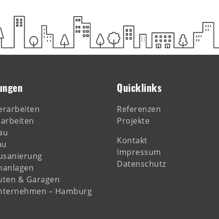
ungen
Quicklinks
rarbeiten
Referenzen
arbeiten
Projekte
au
Kontakt
au
Impressum
usanierung
Datenschutz
nanlagen
uten & Garagen
nternehmen – Hamburg