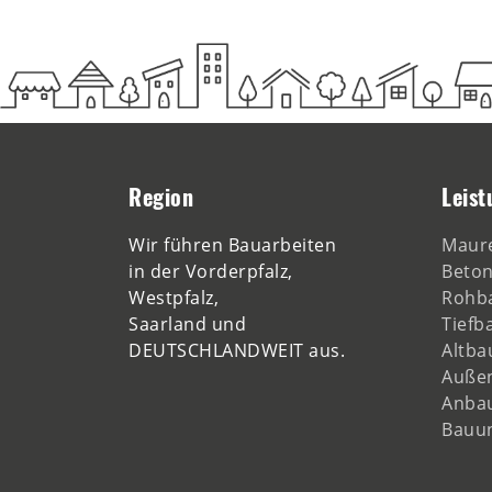
Region
Leist
Wir führen Bauarbeiten
Maure
in der Vorderpfalz,
Beton
Westpfalz,
Rohb
Saarland und
Tiefb
DEUTSCHLANDWEIT aus.
Altba
Auße
Anba
Bauu